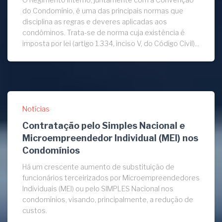
do Condomínio, é uma das principais normas que
disciplina as regras e deveres aplicadas aos
condôminos. Trata-se de norma cuja existência é
imposta por lei (artigo 1.334, inciso V, do Código Civil)...
Notícias
Contratação pelo Simples Nacional e
Microempreendedor Individual (MEI) nos
Condomínios
Há um crescente aumento de substituição de
funcionários terceirizados por Microempreendedores
Individuais (MEI) ou pelo SIMPLES Nacional nos
condomínios, visando, principalmente, a redução de
custos.