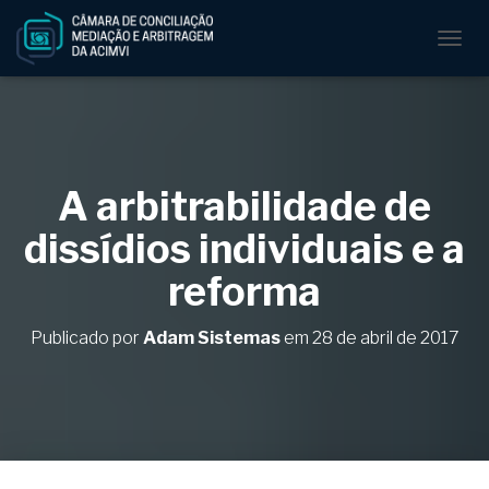
A
L
T
E
R
N
A
A arbitrabilidade de
R
N
dissídios individuais e a
A
V
reforma
E
G
A
Publicado por
Adam Sistemas
em
28 de abril de 2017
Ç
Ã
O