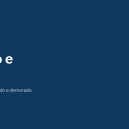
 e
cado e demorado.