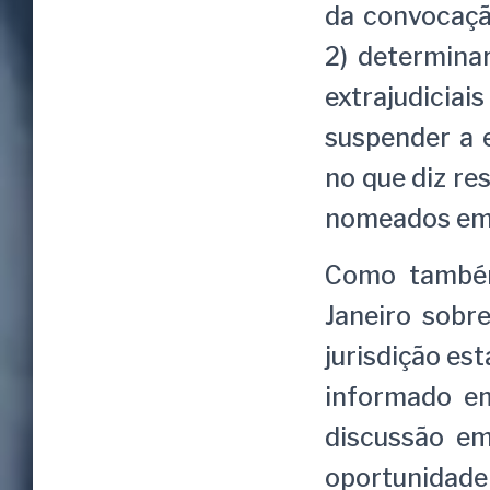
da convocação
2) determina
extrajudiciai
suspender a 
no que diz r
nomeados em
Como também
Janeiro sobre
jurisdição es
informado em
discussão em
oportunidade