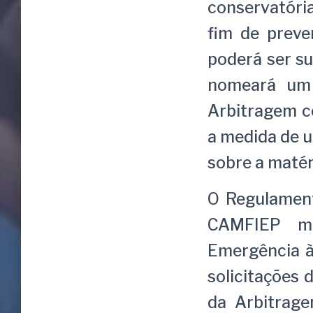
conservatória
fim de preve
poderá ser s
nomeará um 
Arbitragem co
a medida de ur
sobre a matér
O Regulament
CAMFIEP ma
Emergência à
solicitações 
da Arbitrage