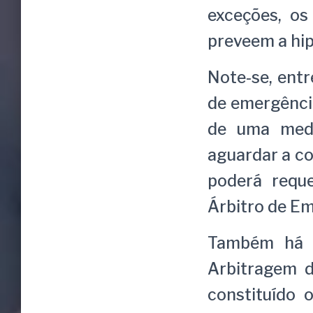
exceções, os
preveem a hip
Note-se, entr
de emergência
de uma medi
aguardar a co
poderá requ
Árbitro de Em
Também há p
Arbitragem d
constituído 