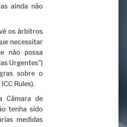
ras ainda não
vê os árbitros
que necessitar
ue não possa
das Urgentes”)
gras sobre o
ICC Rules).
da Câmara de
ão tenha sido
árias medidas