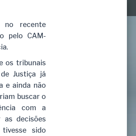
 no recente
do pelo CAM-
ia.
e os tribunais
 de Justiça já
a e ainda não
eriam buscar o
tência com a
r as decisões
 tivesse sido