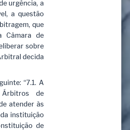
de urgência, a
el, a questão
bitragem, que
da Câmara de
eliberar sobre
Arbitral decida
inte: “7.1. A
Árbitros de
de atender às
da instituição
nstituição de