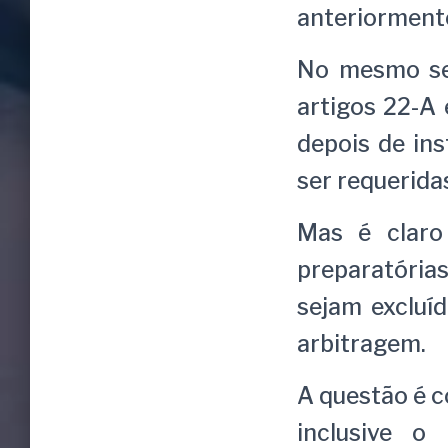
anteriormente
No mesmo sen
artigos 22-A 
depois de ins
ser requeridas
Mas é claro
preparatória
sejam excluí
arbitragem.
A questão é c
inclusive o