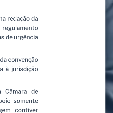
 na redação da
o regulamento
as de urgência
 da convenção
a à jurisdição
da Câmara de
poio somente
gem contiver