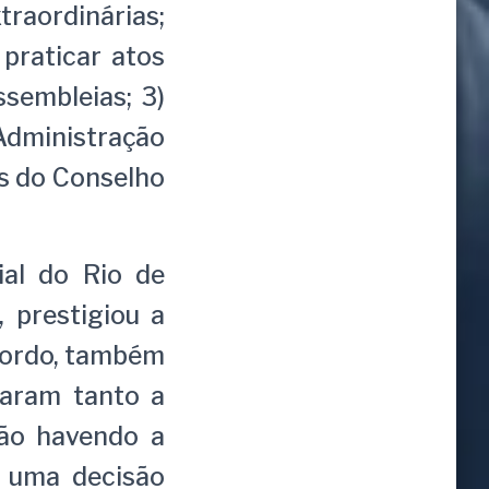
traordinárias;
praticar atos
ssembleias; 3)
Administração
s do Conselho
al do Rio de
, prestigiou a
acordo, também
raram tanto a
não havendo a
r uma decisão