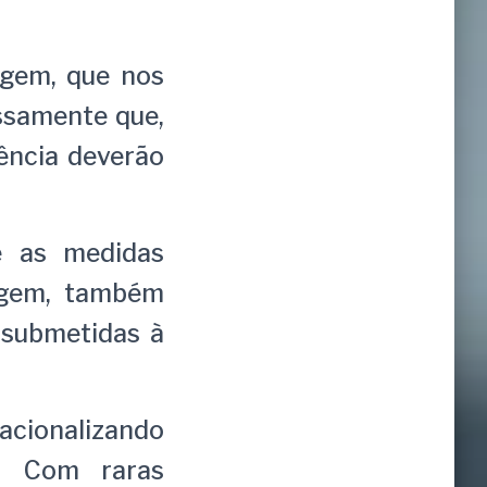
agem, que nos
essamente que,
gência deverão
e as medidas
ragem, também
 submetidas à
racionalizando
s. Com raras