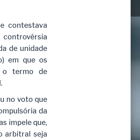
e contestava
controvérsia
da de unidade
ão) em que os
m o termo de
.
ou no voto que
compulsória da
s impele que,
arbitral seja