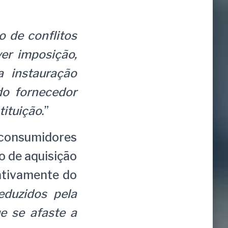
o de conflitos
er imposição,
a instauração
do fornecedor
tituição
.”
consumidores
 de aquisição
ativamente do
eduzidos pela
e se afaste a