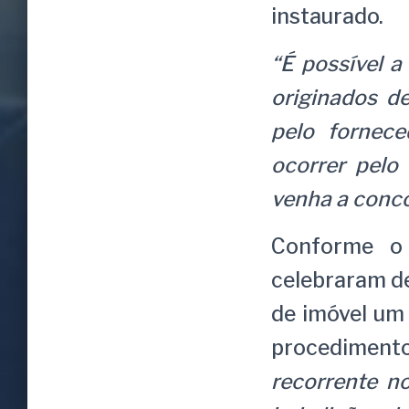
instaurado.
“É possível a
originados d
pelo fornece
ocorrer pelo
venha a conco
Conforme o 
celebraram d
de imóvel um
procedimento
recorrente n