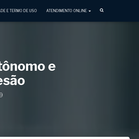
ADE E TERMO DE USO
ATENDIMENTO ONLINE
utônomo e
esão
9