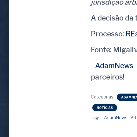
jurisdição arbi
A decisão da 
Processo:
REs
Fonte: Migalh
AdamNews
parceiros!
Categorias:
ADAMNE
NOTÍCIAS
Tags:
AdamNews
Ar