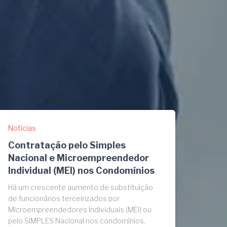
Notícias
Contratação pelo Simples
Nacional e Microempreendedor
Individual (MEI) nos Condomínios
Há um crescente aumento de substituição
de funcionários terceirizados por
Microempreendedores Individuais (MEI) ou
pelo SIMPLES Nacional nos condomínios,