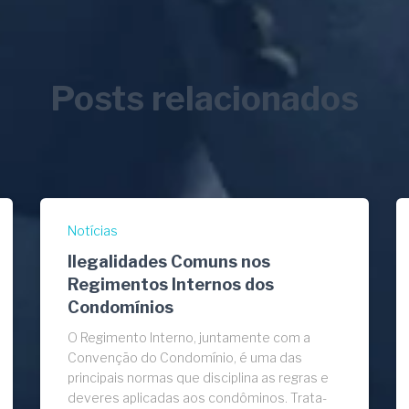
Posts relacionados
Notícias
Ilegalidades Comuns nos
Regimentos Internos dos
Condomínios
O Regimento Interno, juntamente com a
Convenção do Condomínio, é uma das
principais normas que disciplina as regras e
deveres aplicadas aos condôminos. Trata-