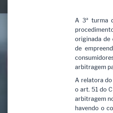
A 3ª turma 
procediment
originada de
de empreendi
consumidore
arbitragem pa
A relatora do
o art. 51 do 
arbitragem n
havendo o co