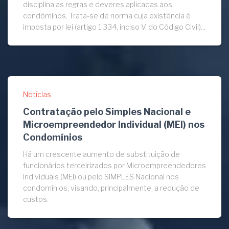
disciplina as regras e deveres aplicadas aos
condôminos. Trata-se de norma cuja existência é
imposta por lei (artigo 1.334, inciso V, do Código Civil)...
Notícias
Contratação pelo Simples Nacional e
Microempreendedor Individual (MEI) nos
Condomínios
Há um crescente aumento de substituição de
funcionários terceirizados por Microempreendedores
Individuais (MEI) ou pelo SIMPLES Nacional nos
condomínios, visando, principalmente, a redução de
custos.