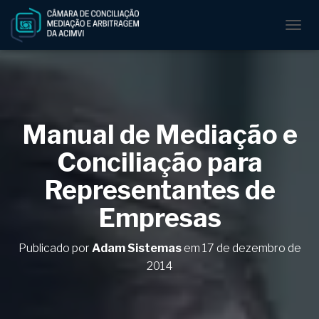
A
L
T
E
R
N
A
Manual de Mediação e
R
N
Conciliação para
A
V
Representantes de
E
G
Empresas
A
Ç
Ã
Publicado por
Adam Sistemas
em
17 de dezembro de
O
2014