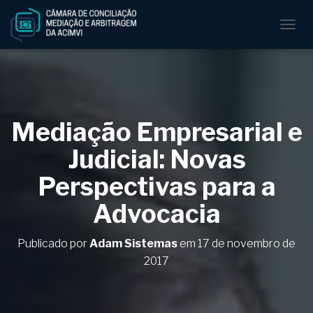
A
L
T
E
R
N
A
Mediação Empresarial e
R
N
Judicial: Novas
A
V
Perspectivas para a
E
G
Advocacia
A
Ç
Ã
Publicado por
Adam Sistemas
em
17 de novembro de
O
2017