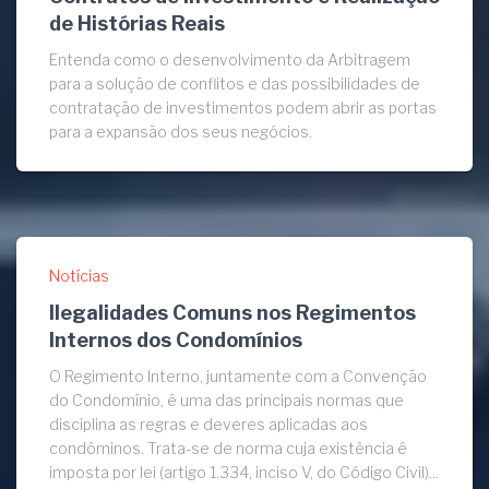
de Histórias Reais
Entenda como o desenvolvimento da Arbitragem
para a solução de conflitos e das possibilidades de
contratação de investimentos podem abrir as portas
para a expansão dos seus negócios.
Notícias
Ilegalidades Comuns nos Regimentos
Internos dos Condomínios
O Regimento Interno, juntamente com a Convenção
do Condomínio, é uma das principais normas que
disciplina as regras e deveres aplicadas aos
condôminos. Trata-se de norma cuja existência é
imposta por lei (artigo 1.334, inciso V, do Código Civil)...