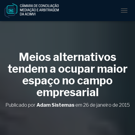
A
L
T
E
R
N
A
Meios alternativos
R
N
tendem a ocupar maior
A
V
espaço no campo
E
G
empresarial
A
Ç
Ã
Publicado por
Adam Sistemas
em
26 de janeiro de 2015
O