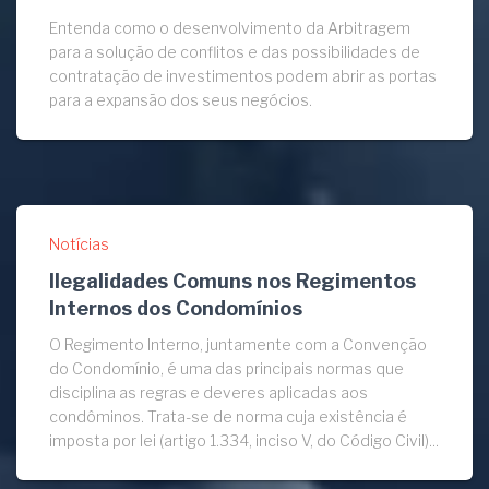
Entenda como o desenvolvimento da Arbitragem
para a solução de conflitos e das possibilidades de
contratação de investimentos podem abrir as portas
para a expansão dos seus negócios.
Notícias
Ilegalidades Comuns nos Regimentos
Internos dos Condomínios
O Regimento Interno, juntamente com a Convenção
do Condomínio, é uma das principais normas que
disciplina as regras e deveres aplicadas aos
condôminos. Trata-se de norma cuja existência é
imposta por lei (artigo 1.334, inciso V, do Código Civil)...