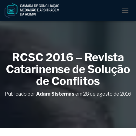
A
L
T
E
R
N
A
RCSC 2016 – Revista
R
N
Catarinense de Solução
A
V
de Conflitos
E
G
A
Publicado por
Adam Sistemas
em
28 de agosto de 2016
Ç
Ã
O