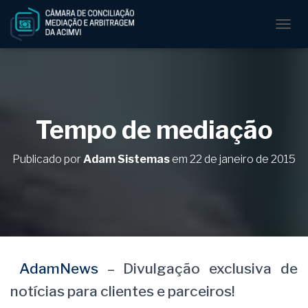
A
L
T
E
R
N
A
Tempo de mediação
R
N
A
Publicado por
Adam Sistemas
em
22 de janeiro de 2015
V
E
G
A
Ç
Ã
O
AdamNews
– Divulgação exclusiva de
notícias para clientes e parceiros!