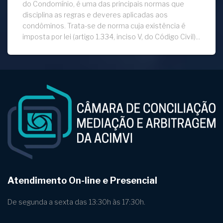
do Condomínio, é uma das principais normas que
disciplina as regras e deveres aplicadas aos
condôminos. Trata-se de norma cuja existência é
imposta por lei (artigo 1.334, inciso V, do Código Civil)...
Atendimento On-line e Presencial
De segunda a sexta das 13:30h às 17:30h.