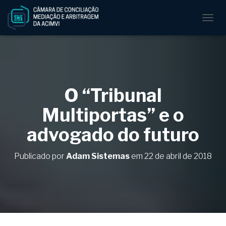
A
L
T
E
R
N
A
O “Tribunal
R
N
Multiportas” e o
A
V
advogado do futuro
E
G
A
Publicado por
Adam Sistemas
em
22 de abril de 2018
Ç
Ã
O