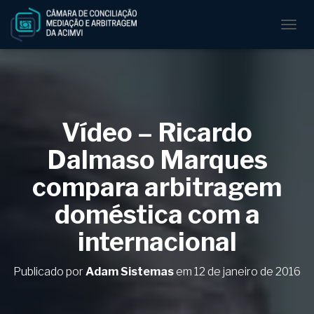
A
L
T
E
R
N
A
Vídeo – Ricardo
R
N
Dalmaso Marques
A
V
compara arbitragem
E
G
doméstica com a
A
Ç
internacional
Ã
O
Publicado por
Adam Sistemas
em
12 de janeiro de 2016